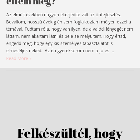
éltem meg?
Az elmúlt években nagyon elterjedtté vált az önfejlesztés.
Bevallom, hosszú évekig én sem foglalkoztam mélyen ezzel a
témával. Tudtam róla, hogy van ilyen, de a valódi lényegét nem
láttam, nem akartam látni és bele se mélyültem. Hogy értsd,
engedd meg, hogy egy kis személyes tapasztalatot is
elmeséljek neked. Az én gyerekkorom nem a jó és …
Önfejlesztés
Read More »
–
Én
hogyan
éltem
meg?
Felkészültél, hogy