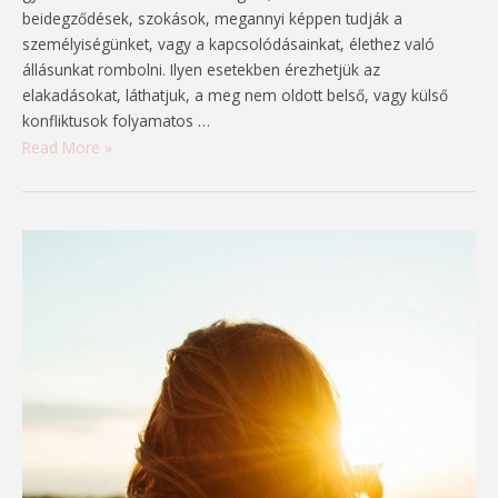
beidegződések, szokások, megannyi képpen tudják a
személyiségünket, vagy a kapcsolódásainkat, élethez való
állásunkat rombolni. Ilyen esetekben érezhetjük az
elakadásokat, láthatjuk, a meg nem oldott belső, vagy külső
konfliktusok folyamatos …
Önbizalom
Read More »
jelentése