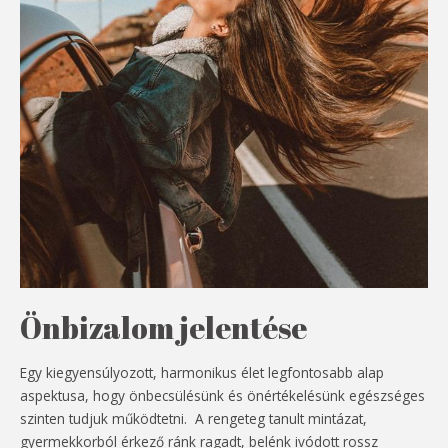
Önbizalom jelentése
Egy kiegyensúlyozott, harmonikus élet legfontosabb alap
aspektusa, hogy önbecsülésünk és önértékelésünk egészséges
szinten tudjuk működtetni. A rengeteg tanult mintázat,
gyermekkorból érkező ránk ragadt, belénk ivódott rossz